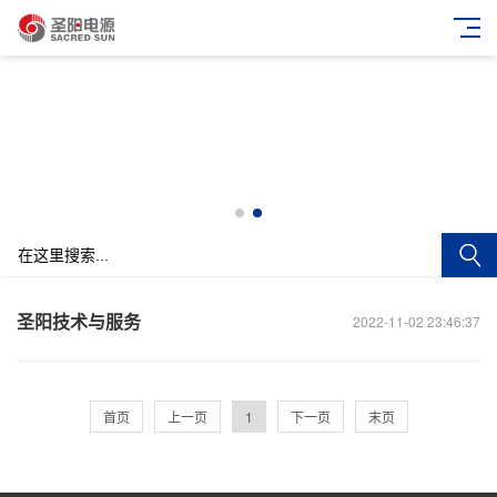
圣阳技术与服务
2022-11-02 23:46:37
首页
上一页
1
下一页
末页