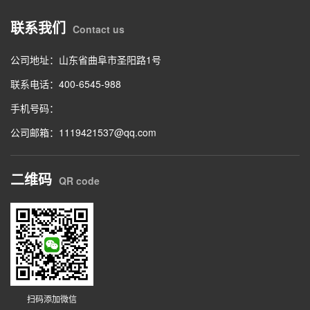
联系我们
Contact us
公司地址：山东省曲阜市圣阳路1号
联系电话：400-6545-988
手机号码：
公司邮箱：1119421537@qq.com
二维码
QR code
扫码添加微信